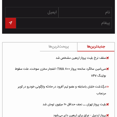
جدیدترین‌ها
پربحث‌ترین‌ها
سقف نرخ بلیت پرواز اربعین مشخص شد
سی‌امین سالگرد سانحه پرواز TWA 800؛ انفجار مخزن سوخت، علت سقوط
بوئینگ 747
درگذشت خلبان باسابقه و عضو تیم آفرود در حادثه واژگونی خودرو در کویر
مرنجاب
بلیت پرواز تهران ــ نجف حداقل ۲۰ میلیون تومان شد
پرواز اردبیل - عراق برای اربعین دایر می‌شود