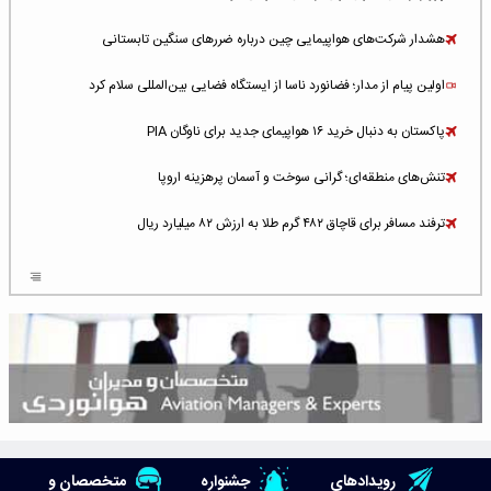
هشدار شرکت‌های هواپیمایی چین درباره ضررهای سنگین تابستانی
اولین پیام از مدار؛ فضانورد ناسا از ایستگاه فضایی بین‌المللی سلام کرد
پاکستان به دنبال خرید ۱۶ هواپیمای جدید برای ناوگان PIA
تنش‌های منطقه‌ای؛ گرانی سوخت و آسمان پرهزینه اروپا
ترفند مسافر برای قاچاق ۴۸۲ گرم طلا به ارزش ۸۲ میلیارد ریال
افزایش سطح تهدید برای ایرلاین‌های فعال در خاورمیانه
شلوغ‌ترین فرودگاه‌های اروپا در ۲۰۲۵: لندن، استانبول و پاریس
پخش زنده پرواز سیزدهم موشک استارشیپ اسپیس‌ایکس [جمعه ساعت ۰۱:۴۵]
افزایش ۶ میلیارد دلاری هزینه‌ سوخت یونایتد ایرلاینز
هوش مصنوعی وارد تعمیر و بازرسی موتورهای هواپیما شد
رویدادهای
جشنواره
متخصصان و