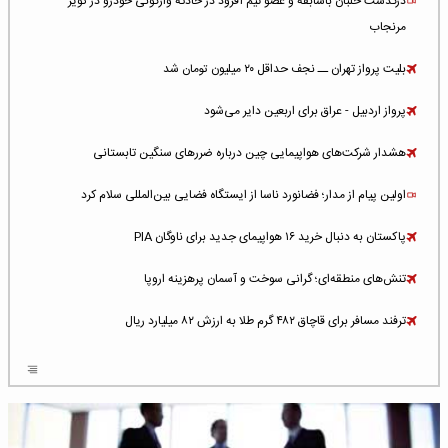
درگذشت خلبان باسابقه و عضو تیم آفرود در حادثه واژگونی خودرو در کویر
مرنجاب
بلیت پرواز تهران ــ نجف حداقل ۲۰ میلیون تومان شد
پرواز اردبیل - عراق برای اربعین دایر می‌شود
هشدار شرکت‌های هواپیمایی چین درباره ضررهای سنگین تابستانی
اولین پیام از مدار؛ فضانورد ناسا از ایستگاه فضایی بین‌المللی سلام کرد
پاکستان به دنبال خرید ۱۶ هواپیمای جدید برای ناوگان PIA
تنش‌های منطقه‌ای؛ گرانی سوخت و آسمان پرهزینه اروپا
ترفند مسافر برای قاچاق ۴۸۲ گرم طلا به ارزش ۸۲ میلیارد ریال
افزایش سطح تهدید برای ایرلاین‌های فعال در خاورمیانه
شلوغ‌ترین فرودگاه‌های اروپا در ۲۰۲۵: لندن، استانبول و پاریس
پخش زنده پرواز سیزدهم موشک استارشیپ اسپیس‌ایکس [جمعه ساعت ۰۱:۴۵]