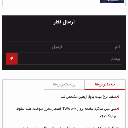
ارسال نظر
جدیدترین‌ها
پربحث‌ترین‌ها
سقف نرخ بلیت پرواز اربعین مشخص شد
سی‌امین سالگرد سانحه پرواز TWA 800؛ انفجار مخزن سوخت، علت سقوط
بوئینگ 747